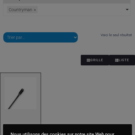
Cubes
Countryman
×
Drapeaux
Energie
Voici le seul résultat
HMI
LED
GRILLE
LISTE
Lignes & Prolongateurs
Pieds - Grips
Sources de lumières
Toiles - Réflecteurs - Cadres
TUNGSTENE
Optiques
COUNTRYM
Nous utilisons des cookies sur notre site Web pour