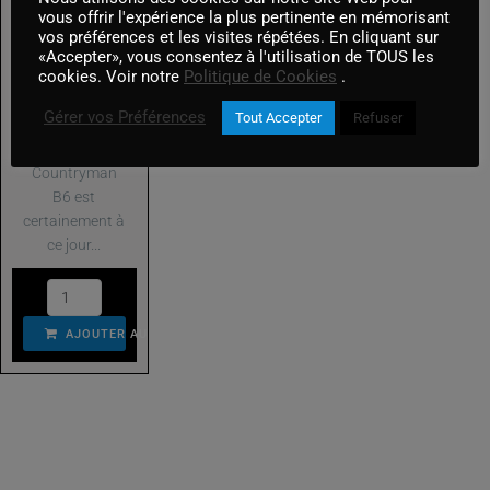
Adaptateurs optiques
AN B6
vous offrir l'expérience la plus pertinente en mémorisant
vos préférences et les visites répétées. En cliquant sur
cravate
Son
«Accepter», vous consentez à l'utilisation de TOUS les
(noir/chair)
cookies. Voir notre
Politique de Cookies
.
Accessoires & Timecode
En Stock
Gérer vos Préférences
Tout Accepter
Refuser
Alimentation
Le
Bonnettes et Perches
Countryman
B6 est
Diffusion Son Équipe
certainement à
ce jour...
Enregistreur et Mixettes
Micros
AJOUTER AU PANIER
Micros HF
Moniteurs
Vidéo
Electronic Lens Control