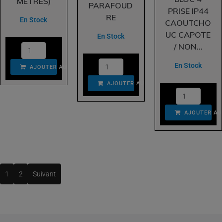
METRES)
PARAFOUD
PRISE IP44
RE
En Stock
CAOUTCHO
UC CAPOTE
En Stock
/ NON...
En Stock
AJOUTER AU PANIER
AJOUTER AU PANIER
AJOUTER AU
1
2
Suivant