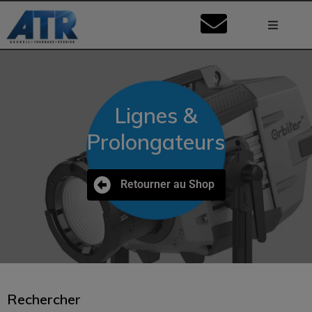
Lumière
Caméra
Lignes &
Vidéo
Prolongateurs
Son
Retourner au Shop
Nos Stu
Mon Co
Ma Dema
Rechercher