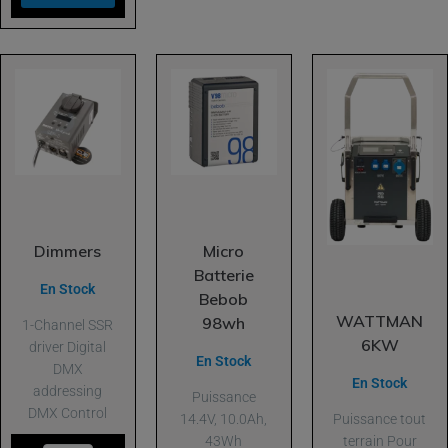
Dimmers
Micro
Batterie
En Stock
Bebob
WATTMAN
98wh
1-Channel SSR
6KW
driver Digital
En Stock
DMX
En Stock
addressing
Puissance
DMX Control
Puissance tout
14.4V, 10.0Ah,
terrain Pour
43Wh