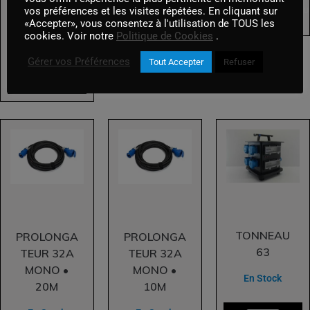
vos préférences et les visites répétées. En cliquant sur
En Stock
AJOUTER AU
«Accepter», vous consentez à l'utilisation de TOUS les
cookies. Voir notre
Politique de Cookies
.
AJOUTER AU PANIER
Gérer vos Préférences
Tout Accepter
Refuser
AJOUTER AU PANIER
TONNEAU
PROLONGA
PROLONGA
63
TEUR 32A
TEUR 32A
MONO •
MONO •
En Stock
20M
10M