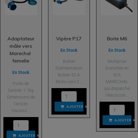
Adaptateur
Vipère P17
Boite M6
mâle vers
En Stock
En Stock
Marechal
femelle
Boîtier
Multiprise
d’alimentation
branchée en
En Stock
Boîtier 32 A
32A
Mono vers 2...
MARECHAL
Poids de
qui dispatche
l'article: 1.1kg
l'électricité...
Dimensions de
l'article:
AJOUTER AU PANIER
Hauteur...
AJOUTER AU
AJOUTER AU PANIER