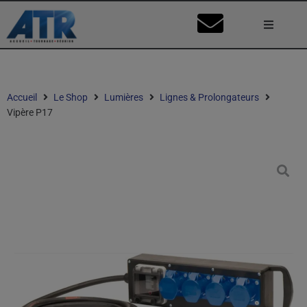
Lumière
Caméra
Accueil
Le Shop
Lumières
Lignes & Prolongateurs
Vipère P17
Vidéo
Son
Nos Stu
Mon Co
Ma Dema