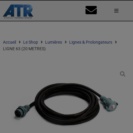
Lumière
Caméra
Accueil
Le Shop
Lumières
Lignes & Prolongateurs
LIGNE 63 (20 METRES)
Vidéo
Son
Nos Stu
Mon Co
Ma Dema