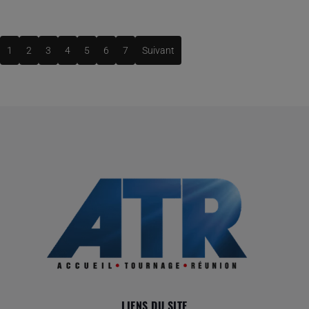
1
2
3
4
5
6
7
Suivant
LIENS DU SITE