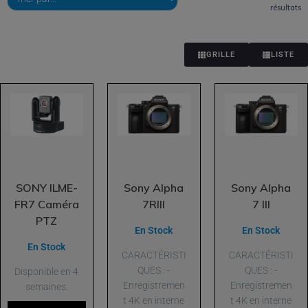
résultats
GRILLE
LISTE
SONY ILME-
Sony Alpha
Sony Alpha
FR7 Caméra
7RIII
7 III
PTZ
En Stock
En Stock
En Stock
CARACTÉRISTI
CARACTÉRISTI
QUES : -
QUES : -
Disponible en 4
Enregistremen
Enregistremen
semaines.
t 4K en interne
t 4K en interne