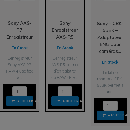
Sony AXS-
Sony
Sony – CBK-
R7
Enregistreur
55BK –
Enregistreur
AXS-R5
Adaptateur
ENG pour
En Stock
En Stock
caméras...
L'enregistreur
L’enregistreur
En Stock
Sony AXS-R7
AXS-R5 permet
RAW 4K se fixe
d’enregistrer
Le kit de
à...
du RAW 4K et...
montage CBK-
55BK permet à
une...
AJOUTER AU PANIER
AJOUTER AU PANIER
AJOUTER AU