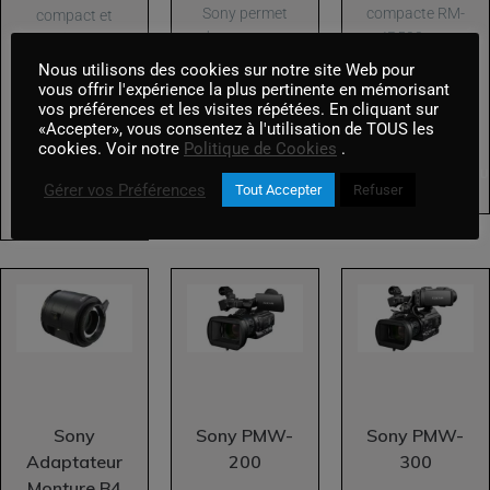
Sony permet
compacte RM-
compact et
de capturer...
IP500 est
résistant,
dotée d'un
étanche
Nous utilisons des cookies sur notre site Web pour
joystick...
jusqu'à 10m,
vous offrir l'expérience la plus pertinente en mémorisant
vos préférences et les visites répétées. En cliquant sur
résistant...
«Accepter», vous consentez à l'utilisation de TOUS les
AJOUTER AU PANIER
cookies. Voir notre
Politique de Cookies
.
AJOUTER AU
Gérer vos Préférences
Tout Accepter
Refuser
AJOUTER AU PANIER
Sony
Sony PMW-
Sony PMW-
Adaptateur
200
300
Monture B4