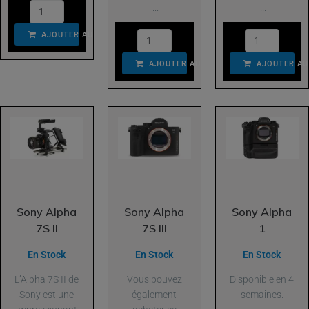
-...
-...
AJOUTER AU PANIER
AJOUTER AU PANIER
AJOUTER AU
Sony Alpha
Sony Alpha
Sony Alpha
7S II
7S III
1
En Stock
En Stock
En Stock
L’Alpha 7S II de
Vous pouvez
Disponible en 4
Sony est une
également
semaines.