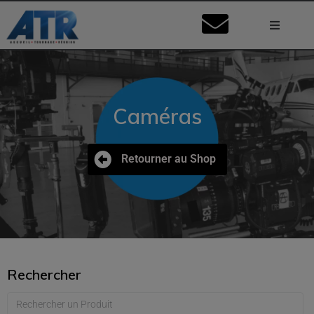
Lumière
Caméra
Caméras
Vidéo
Retourner au Shop
Son
Nos Stu
Mon Co
Rechercher
Ma Dema