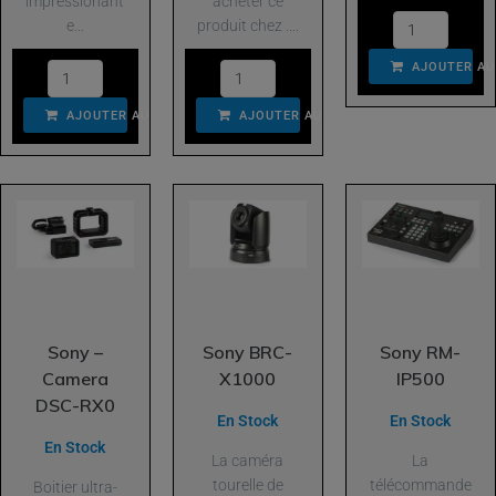
impressionant
acheter ce
e...
produit chez ....
AJOUTER AU
AJOUTER AU PANIER
AJOUTER AU PANIER
Sony –
Sony BRC-
Sony RM-
Camera
X1000
IP500
DSC-RX0
En Stock
En Stock
En Stock
La caméra
La
tourelle de
télécommande
Boitier ultra-