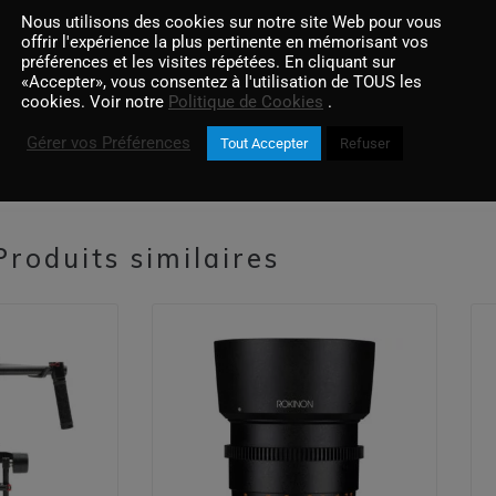
– Sony BC-VW1 Chargeur
Nous utilisons des cookies sur notre site Web pour vous
– Cable vidéo Micro HDMI
offrir l'expérience la plus pertinente en mémorisant vos
préférences et les visites répétées. En cliquant sur
Vous pouvez également acheter ce produ
«Accepter», vous consentez à l'utilisation de TOUS les
cookies. Voir notre
Politique de Cookies
.
Disponible en 4 semaines.
Gérer vos Préférences
Tout Accepter
Refuser
Produits similaires