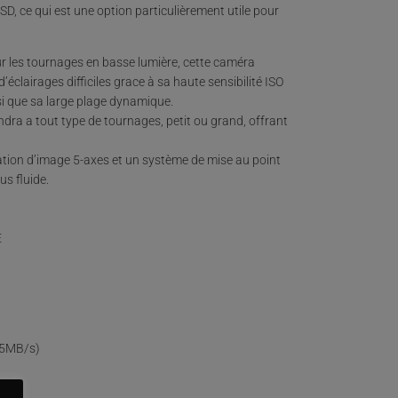
SD, ce qui est une option particulièrement utile pour
ur les tournages en basse lumière, cette caméra
’éclairages difficiles grace à sa haute sensibilité ISO
si que sa large plage dynamique.
ra a tout type de tournages, petit ou grand, offrant
ation d’image 5-axes et un système de mise au point
s fluide.
E
95MB/s)