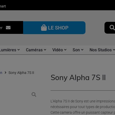
nart
LE SHOP
er
Lumières
Caméras
Vidéo
Son
Nos Studios
on
Sony Alpha 7S II
Sony Alpha 7S II
L’Alpha 7S II de Sony est une impressio
nécéssaires pour tout types de productio
Cette camera offre un puissant capteur p