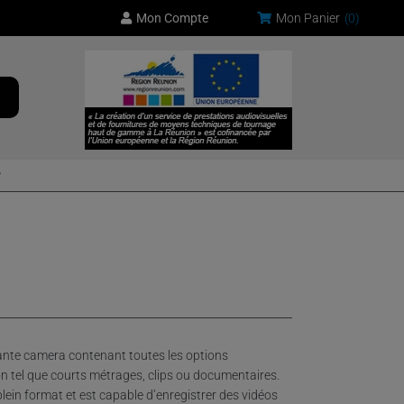
Mon Compte
Mon Panier
(
0
)
nante camera contenant toutes les options
n tel que courts métrages, clips ou documentaires.
lein format et est capable d’enregistrer des vidéos