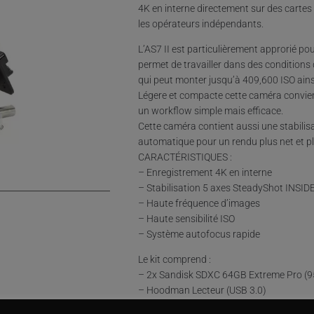
4K en interne directement sur des cartes 
les opérateurs indépendants.
L’AS7 II est particulièrement approrié po
permet de travailler dans des conditions d
qui peut monter jusqu’à 409,600 ISO ain
Légere et compacte cette caméra conviend
un workflow simple mais efficace.
Cette caméra contient aussi une stabilis
automatique pour un rendu plus net et plu
CARACTÉRISTIQUES :
– Enregistrement 4K en interne
– Stabilisation 5 axes SteadyShot INSID
– Haute fréquence d’images
– Haute sensibilité ISO
– Système autofocus rapide
Le kit comprend :
– 2x Sandisk SDXC 64GB Extreme Pro (
– Hoodman Lecteur (USB 3.0)
– 2x Sony NP-FW50 Batterie