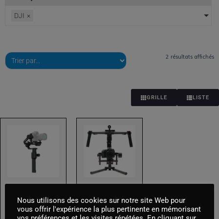
Cubes
DJI
×
Drapeaux
Energie
2 résultats affichés
HMI
LED
GRILLE
LISTE
Lignes & Prolongateurs
Pieds - Grips
Sources de lumières
Toiles - Réflecteurs - Cadres
TUNGSTENE
Nous utilisons des cookies sur notre site Web pour
Optiques
vous offrir l'expérience la plus pertinente en mémorisant
DJI Ronin S
DJI Ronin M
vos préférences et les visites répétées. En cliquant sur