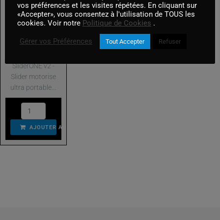
Adaptateurs optiques
vos préférences et les visites répétées. En cliquant sur
motorisé
«Accepter», vous consentez à l'utilisation de TOUS les
edelkrone
Son
cookies. Voir notre
Politique de Cookies
.
En Stock
Accessoires & Timecode
Gérer vos Préférences
Tout Accepter
Refuser
Edelkrone
Alimentation
SliderONE v2 -
Slider motorise
Bonnettes et Perches
ultra portable...
Diffusion Son Équipe
Enregistreur et Mixettes
AJOUTER AU PANIER
Micros
Micros HF
Moniteurs
Vidéo
Electronic Lens Control