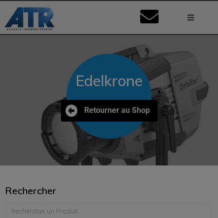
Lumière
Caméra
Edelkrone
Vidéo
Retourner au Shop
Son
Nos Stu
Mon Co
Rechercher
Ma Dema