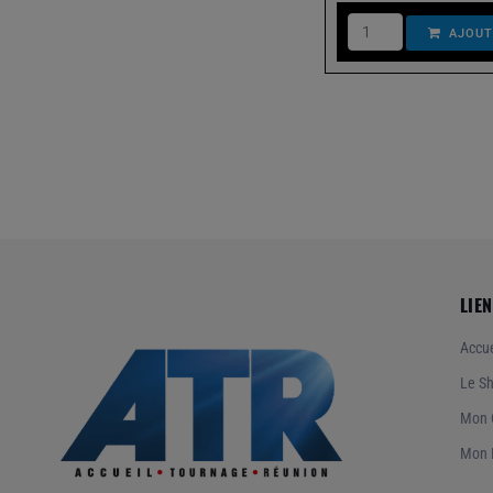
AJOUT
Sources de lumières
Toiles - Réflecteurs - Cadres
TUNGSTENE
Optiques
Adaptateurs optiques
Son
LIEN
Accessoires & Timecode
Accue
Alimentation
Le S
Bonnettes et Perches
Mon 
Diffusion Son Équipe
Mon 
Enregistreur et Mixettes