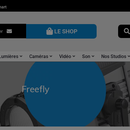
nart
LE SHOP
er
Lumières
Caméras
Vidéo
Son
Nos Studios
Freefly