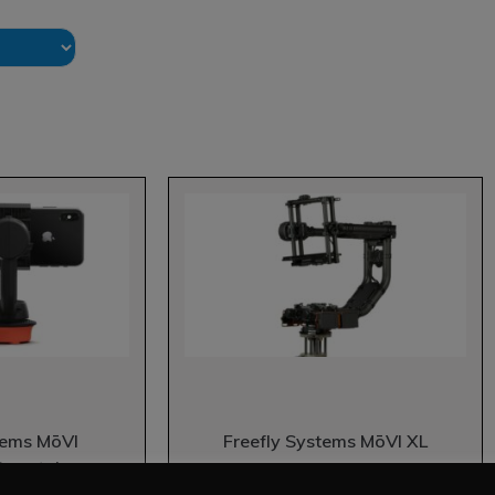
tems MōVI
Freefly Systems MōVI XL
 Smartphone
En Stock