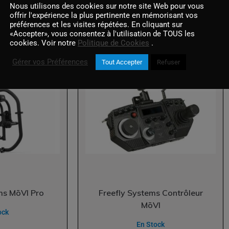
Nous utilisons des cookies sur notre site Web pour vous
ock
offrir l'expérience la plus pertinente en mémorisant vos
préférences et les visites répétées. En cliquant sur
AJOUTER AU PANIER
«Accepter», vous consentez à l'utilisation de TOUS les
ER AU PANIER
cookies. Voir notre
Politique de Cookies
.
Gérer vos Préférences
Tout Accepter
Refuser
ms MōVI Pro
Freefly Systems Contrôleur
MōVI
ock
En Stock