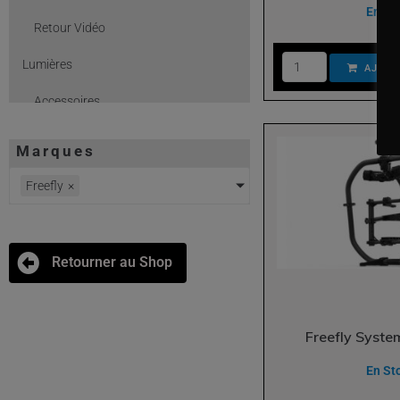
En St
Retour Vidéo
Lumières
AJOUT
Accessoires
Chimera
Marques
Cubes
Freefly
×
Drapeaux
Energie
Retourner au Shop
HMI
LED
Freefly Syste
Lignes & Prolongateurs
En St
Pieds - Grips