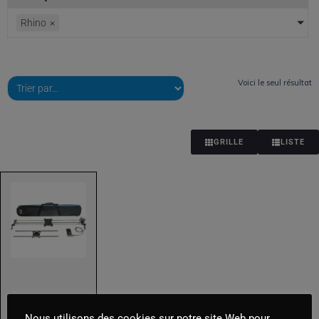
Cubes
Rhino
×
Drapeaux
Energie
Voici le seul résultat
HMI
LED
GRILLE
LISTE
Lignes & Prolongateurs
Pieds - Grips
Sources de lumières
Toiles - Réflecteurs - Cadres
TUNGSTENE
Optiques
Slider
Nous utilisons des cookies sur notre site Web pour