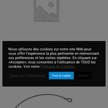
Nous utilisons des cookies sur notre site Web pour
D200 – Rotule grip
vous offrir l'expérience la plus pertinente en mémorisant
vos préférences et les visites répétées. En cliquant sur
«Accepter», vous consentez à l'utilisation de TOUS les
AJOUTER AU PANIER
cookies. Voir notre
Politique de Cookies
.
Gérer vos Préférences
Tout Accepter
Refuser