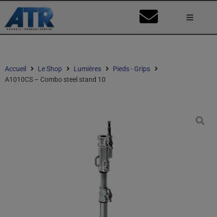
Lumière
Caméra
Accueil
Le Shop
Lumières
Pieds - Grips
A1010CS – Combo steel stand 10
Vidéo
Son
Nos Stu
Mon Co
Ma Dema