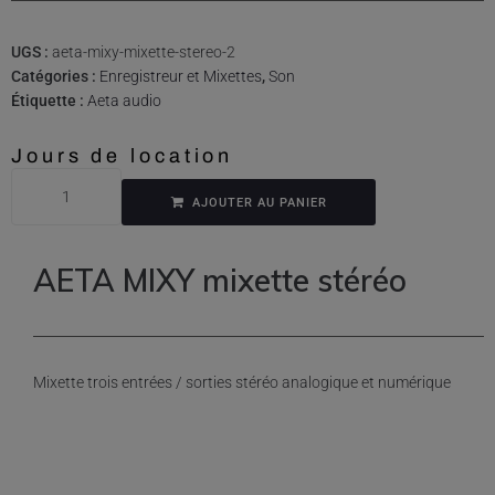
UGS :
aeta-mixy-mixette-stereo-2
Catégories :
Enregistreur et Mixettes
,
Son
Étiquette :
Aeta audio
Jours de location
AJOUTER AU PANIER
AETA MIXY mixette stéréo
Mixette trois entrées / sorties stéréo analogique et numérique