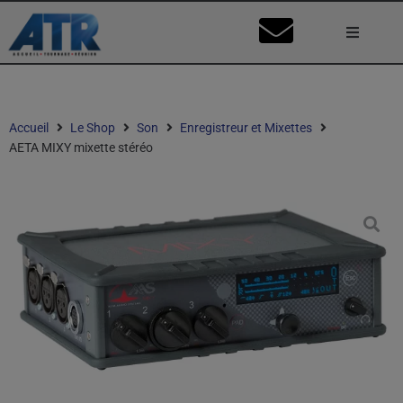
Lumière
Caméra
Accueil
Le Shop
Son
Enregistreur et Mixettes
AETA MIXY mixette stéréo
Vidéo
Son
Nos Stu
Mon Co
Ma Dema