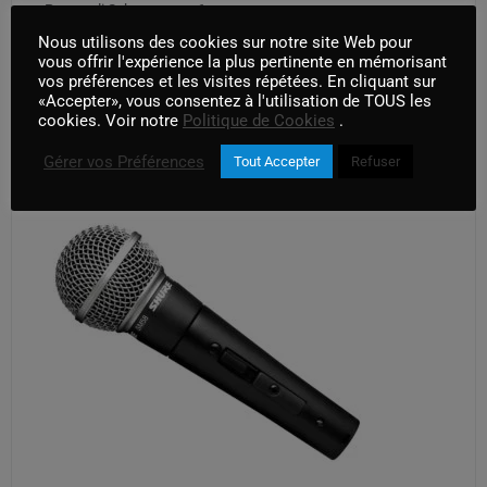
Preampli Schoeps cmc6
Nous utilisons des cookies sur notre site Web pour
AJOUTER AU PANIER
vous offrir l'expérience la plus pertinente en mémorisant
vos préférences et les visites répétées. En cliquant sur
«Accepter», vous consentez à l'utilisation de TOUS les
cookies. Voir notre
Politique de Cookies
.
Gérer vos Préférences
Tout Accepter
Refuser