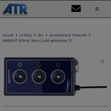
Lumière
Caméra
Accueil
Le Shop
Son
Accessoires & Timecode
AMBIENT ACN-NL Nano Lockit générateur TC
Vidéo
Son
Nos Stu
Mon Co
Ma Dema