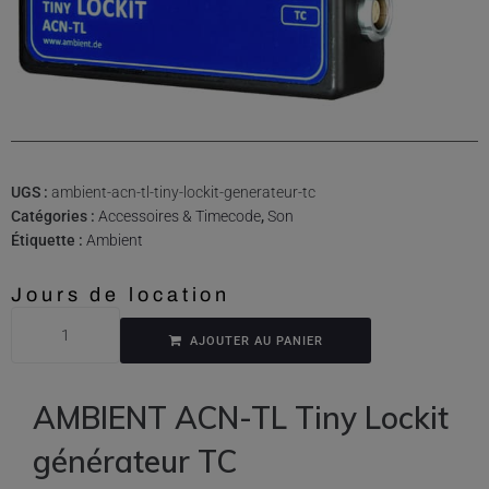
UGS :
ambient-acn-tl-tiny-lockit-generateur-tc
Catégories :
Accessoires & Timecode
,
Son
Étiquette :
Ambient
Jours de location
AJOUTER AU PANIER
AMBIENT ACN-TL Tiny Lockit
générateur TC