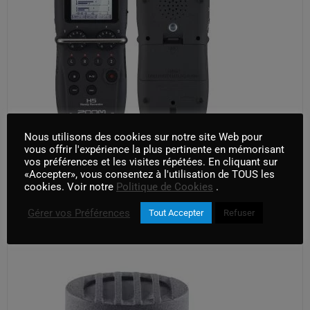
Nous utilisons des cookies sur notre site Web pour
Zoom h5 + kit suspension et fourrure rycote
vous offrir l'expérience la plus pertinente en mémorisant
vos préférences et les visites répétées. En cliquant sur
AJOUTER AU PANIER
«Accepter», vous consentez à l'utilisation de TOUS les
cookies. Voir notre
Politique de Cookies
.
Gérer vos Préférences
Tout Accepter
Refuser