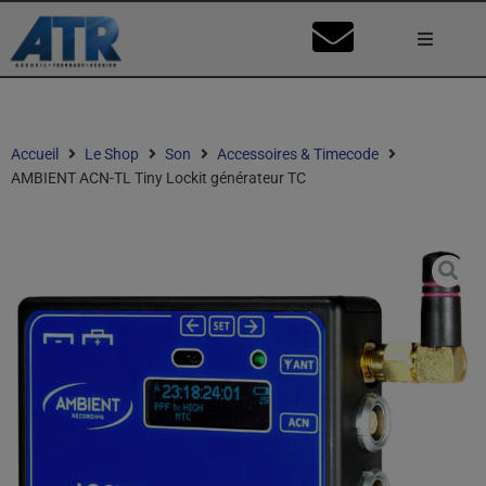
Lumière
Caméra
Accueil
Le Shop
Son
Accessoires & Timecode
AMBIENT ACN-TL Tiny Lockit générateur TC
Vidéo
Son
Nos Stu
Mon Co
Ma Dema