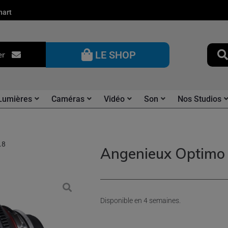
nart
LE SHOP
er
Lumières
Caméras
Vidéo
Son
Nos Studios
.8
Angenieux Optimo
Disponible en 4 semaines.