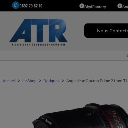
0692 79 82 10
BlydFactory
So
Nous Contact
Accueil
Le Shop
Optiques
Angenieux Optimo Prime 21mm T1