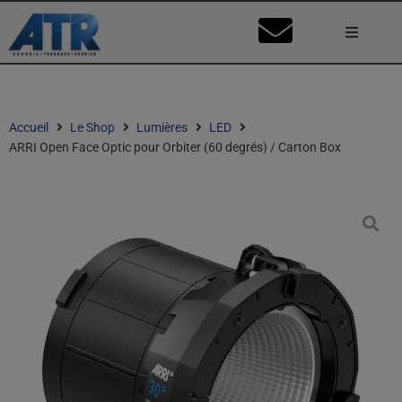
Lumière
Caméra
Accueil
Le Shop
Lumières
LED
ARRI Open Face Optic pour Orbiter (60 degrés) / Carton Box
Vidéo
Son
Nos Stu
Mon Co
Ma Dema