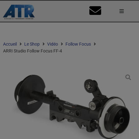
Lumière
Caméra
Accueil
Le Shop
Vidéo
Follow Focus
ARRI Studio Follow Focus FF-4
Vidéo
Son
Nos Stu
Mon Co
Ma Dema