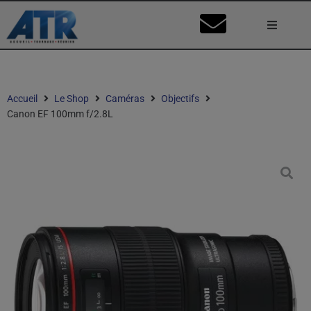
Lumière
Caméra
Accueil
Le Shop
Caméras
Objectifs
Canon EF 100mm f/2.8L
Vidéo
Son
Nos Stu
Mon Co
Ma Dema