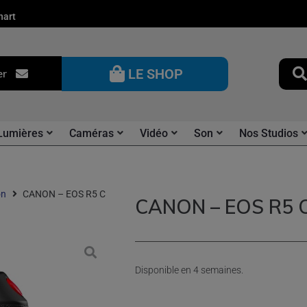
nart
LE SHOP
er
Lumières
Caméras
Vidéo
Son
Nos Studios
on
CANON – EOS R5 C
CANON – EOS R5 
Disponible en 4 semaines.