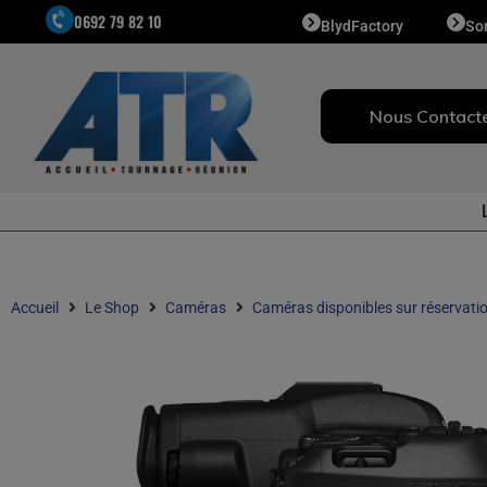
0692 79 82 10
BlydFactory
So
Nous Contact
Accueil
Le Shop
Caméras
Caméras disponibles sur réservati