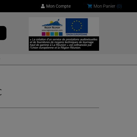
Mon Compte
Mon Panier
(
0
)
C