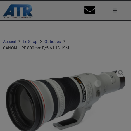
Lumière
Caméra
Accueil
Le Shop
Optiques
CANON – RF 800mm F/5.6 L IS USM
Vidéo
Son
Nos Stu
Mon Co
Ma Dema