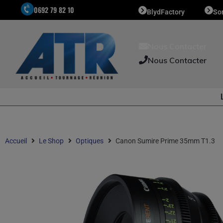
0692 79 82 10
BlydFactory
So
Nous Contacter
Nous Contacter
Accueil
Le Shop
Optiques
Canon Sumire Prime 35mm T1.3