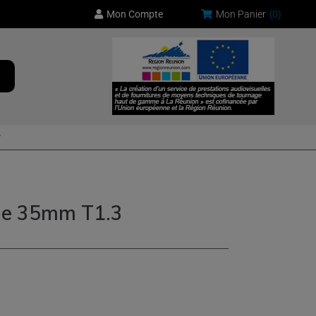
Mon Compte
Mon Panier
(
0
)
me 35mm T1.3