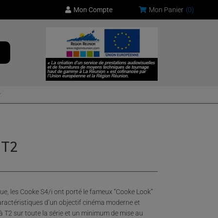
Mon Compte
Mon Panier
(
0
)
 T2
que, les Cooke S4/i ont porté le fameux “Cooke Look”
ractéristiques d’un objectif cinéma moderne et
 T2 sur toute la série et un minimum de mise au