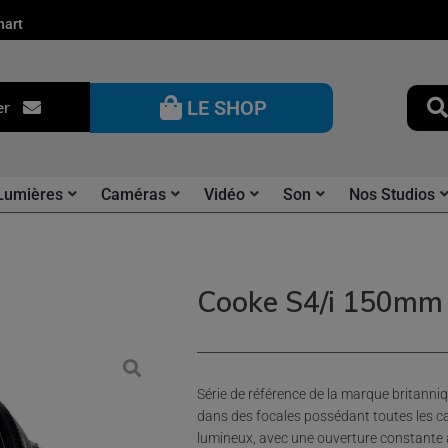
nart
LE SHOP
er
Lumières
Caméras
Vidéo
Son
Nos Studios
Cooke S4/i 150mm
Série de référence de la marque britanni
dans des focales possédant toutes les ca
lumineux, avec une ouverture constante à