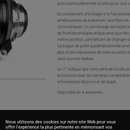
point particulièrement proche pour une s
En conservant une image à la fois précise
améliorations de traitement anti-flare et
chromatiques. Le carrossage de toutes l
de frontale presque unique ainsi que des
même position, permettant de changer de 
Sa bague de point surdimensionnée amélior
plus d’une mécanique de mise au point in
sans aucune raideur.
Le “/i” indique que cette série de foca
la monture avec les caméras compatibles, 
informations de point et de diaph.
Disponible en 4 semaines.
Nous utilisons des cookies sur notre site Web pour vous
offrir l'expérience la plus pertinente en mémorisant vos