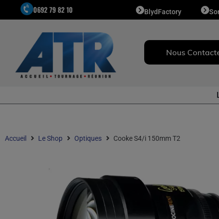
0692 79 82 10
BlydFactory
So
Nous Contact
Accueil
Le Shop
Optiques
Cooke S4/i 150mm T2