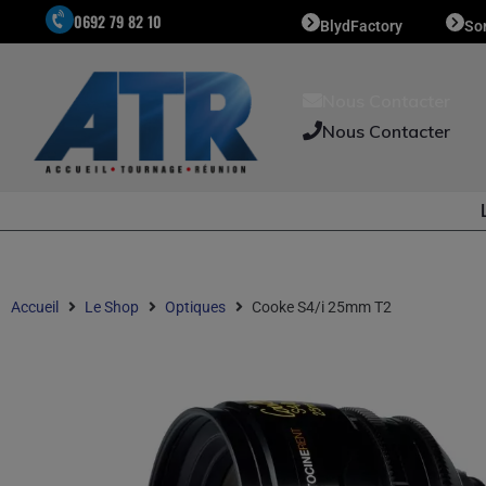
0692 79 82 10
BlydFactory
So
Nous Contacter
Nous Contacter
Accueil
Le Shop
Optiques
Cooke S4/i 25mm T2