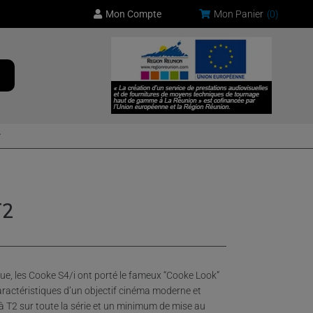
Mon Compte
Mon Panier
(
0
)
T2
que, les Cooke S4/i ont porté le fameux “Cooke Look”
ractéristiques d’un objectif cinéma moderne et
 T2 sur toute la série et un minimum de mise au