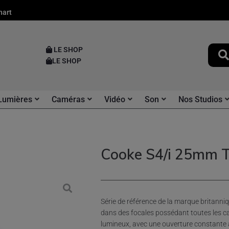
nart
LE SHOP
LE SHOP
Lumières
Caméras
Vidéo
Son
Nos Studios
Cooke S4/i 25mm 
Série de référence de la marque britanni
dans des focales possédant toutes les ca
lumineux, avec une ouverture constante à