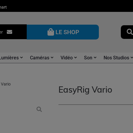
nart
LE SHOP
er
Lumières
Caméras
Vidéo
Son
Nos Studios
 Vario
EasyRig Vario