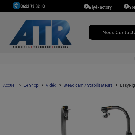
0692 79 82 10
BlydFactory
So
Nous Contact
Accueil
Le Shop
Vidéo
Steadicam / Stabilisateurs
EasyRig