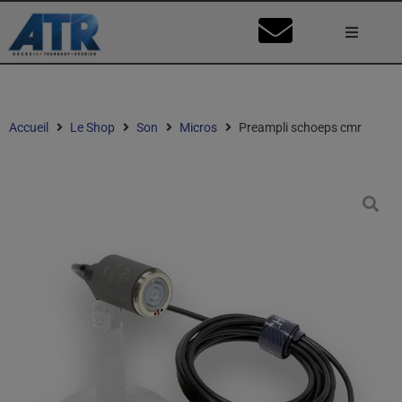
Lumière
Caméra
Accueil
Le Shop
Son
Micros
Preampli schoeps cmr
Vidéo
Son
Nos Stu
Mon Co
Ma Dema