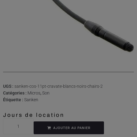
UGS :
sanken-cos-11pt-cravate-blancs-noirs-chairs-2
Catégories :
Micros
,
Son
Étiquette :
Sanken
Jours de location
AJOUTER AU PANIER