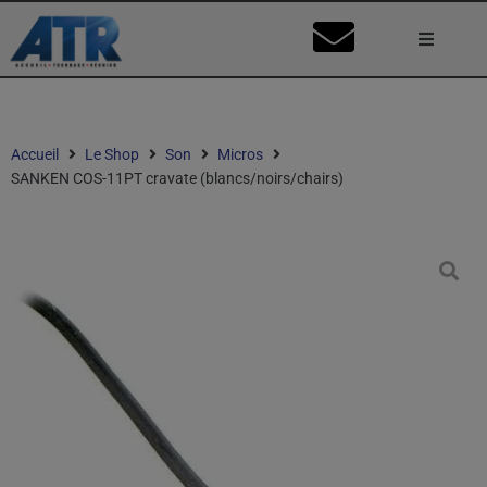
Lumière
Caméra
Accueil
Le Shop
Son
Micros
SANKEN COS-11PT cravate (blancs/noirs/chairs)
Vidéo
Son
Nos Stu
Mon Co
Ma Dema