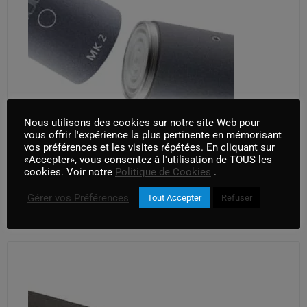
Nous utilisons des cookies sur notre site Web pour
vous offrir l'expérience la plus pertinente en mémorisant
vos préférences et les visites répétées. En cliquant sur
SCHOEPS CMC 1 + MK 2
«Accepter», vous consentez à l'utilisation de TOUS les
cookies. Voir notre
Politique de Cookies
.
AJOUTER AU PANIER
Gérer vos Préférences
Tout Accepter
Refuser