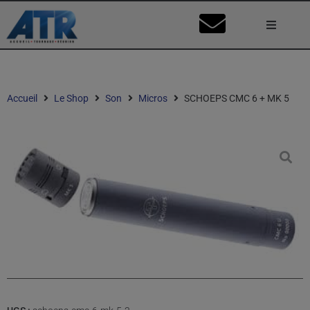
Lumière
Caméra
Accueil
Le Shop
Son
Micros
SCHOEPS CMC 6 + MK 5
Vidéo
Son
Nos Stu
Mon Co
Ma Dema