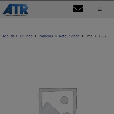
Lumière
Caméra
Accueil
Le Shop
Caméras
Retour Vidéo
Small HD 502
Vidéo
Son
Nos Stu
Mon Co
Ma Dema