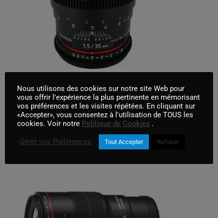
Rokinon 35mm t1,5 EF
Nous utilisons des cookies sur notre site Web pour
vous offrir l'expérience la plus pertinente en mémorisant
AJOUTER AU PANIER
vos préférences et les visites répétées. En cliquant sur
«Accepter», vous consentez à l'utilisation de TOUS les
cookies. Voir notre
Politique de Cookies
.
Gérer vos Préférences
Tout Accepter
Refuser