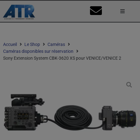
Lumière
Caméra
Accueil
Le Shop
Caméras
Caméras disponibles sur réservation
Vidéo
Sony Extension System CBK-3620 XS pour VENICE/VENICE 2
Son
Nos Stu
Mon Co
Ma Dema