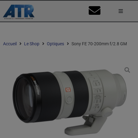
Lumière
Caméra
Accueil
Le Shop
Optiques
Sony FE 70-200mm f/2.8 GM
Vidéo
Son
Nos Stu
Mon Co
Ma Dema