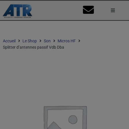
Lumière
Caméra
Accueil
Le Shop
Son
Micros HF
Splitter d’antennes passif Vdb Dba
Vidéo
Son
Nos Stu
Mon Co
Ma Dema