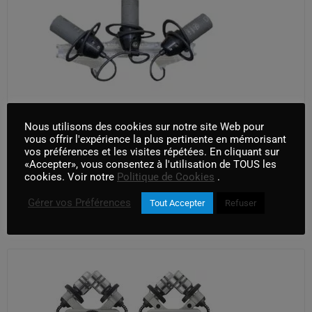
Nous utilisons des cookies sur notre site Web pour
vous offrir l'expérience la plus pertinente en mémorisant
vos préférences et les visites répétées. En cliquant sur
Schoeps LCR 3 ccm (cinela Albert)
«Accepter», vous consentez à l'utilisation de TOUS les
cookies. Voir notre
Politique de Cookies
.
AJOUTER AU PANIER
Gérer vos Préférences
Tout Accepter
Refuser