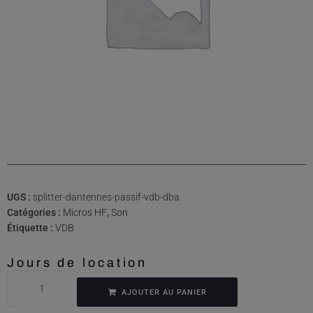
UGS :
splitter-dantennes-passif-vdb-dba
Catégories :
Micros HF
,
Son
Étiquette :
VDB
Jours de location
AJOUTER AU PANIER