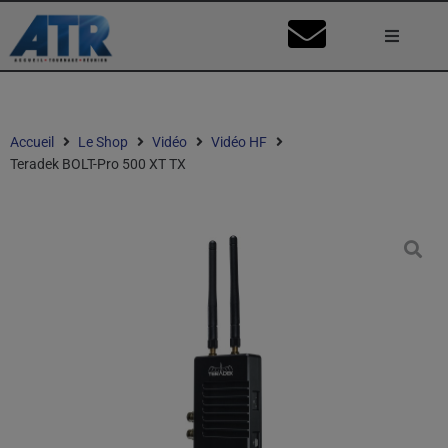
Lumière
Caméra
Accueil
Le Shop
Vidéo
Vidéo HF
Teradek BOLT-Pro 500 XT TX
Vidéo
Son
Nos Stu
Mon Co
Ma Dema