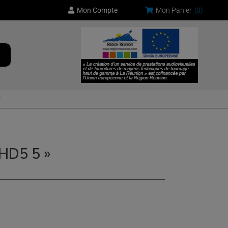
Mon Compte
Mon Panier
(
0
)
eHD5 5 »