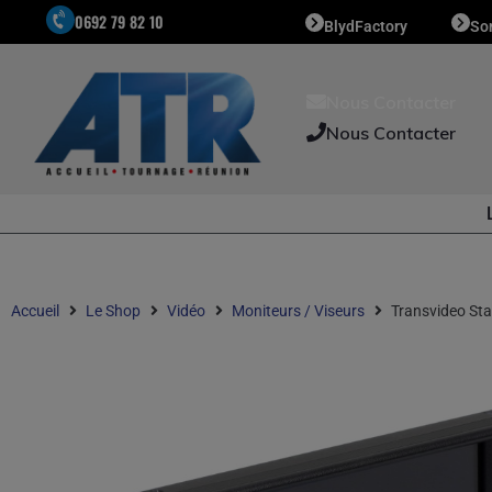
0692 79 82 10
BlydFactory
So
Nous Contacter
Nous Contacter
Accueil
Le Shop
Vidéo
Moniteurs / Viseurs
Transvideo Sta