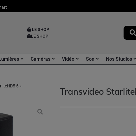
nart
LE SHOP
LE SHOP
Lumières
Caméras
Vidéo
Son
Nos Studios
rliteHD5 5 »
Transvideo Starlit