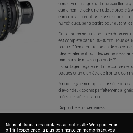
conservent malgré tout une excellente q
également le look cinématique propre à 
combiné à un contraste assez doux pour é
numériques, sans perdre pour autant les d
Deux zooms sont disponibles dans cette
est complété par un 30-80mm. Tous deu
pas les 20cm pour un poids de moins de 2
Idéal également pour les séquences dans 
minimum de mise au point de 2’.
Ils partagent également une course de po
bagues et un diamètre de frontale commun
A noter également qu’ils possèdent un aj
d’avoir deux zooms parfaitement alignés
précis de stéréographie.
Disponible en 4 semaines.
Nous utilisons des cookies sur notre site Web pour vous
offrir l'expérience la plus pertinente en mémorisant vos