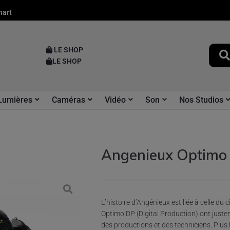
nart
LE SHOP
LE SHOP
Lumières
Caméras
Vidéo
Son
Nos Studios
Angenieux Optim
L’histoire d’Angénieux est liée à celle du
Optimo DP (Digital Production) ont juste
des productions et des techniciens. Plus