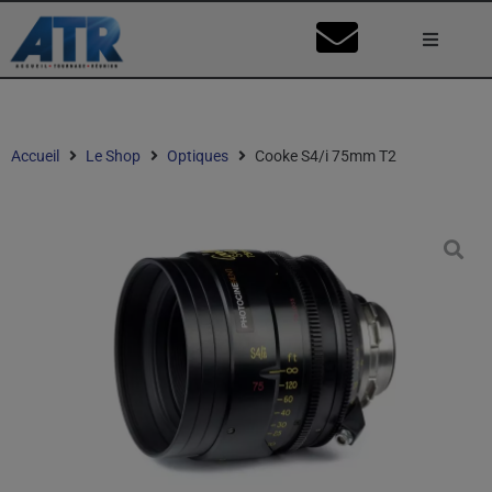
Lumière
Caméra
Accueil
Le Shop
Optiques
Cooke S4/i 75mm T2
Vidéo
Son
Nos Stu
Mon Co
Ma Dema