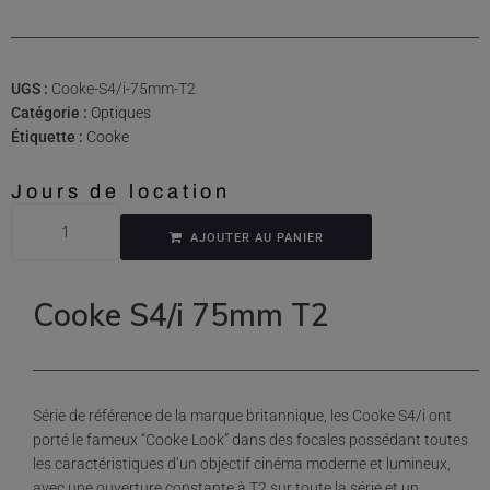
UGS :
Cooke-S4/i-75mm-T2
Catégorie :
Optiques
Étiquette :
Cooke
Jours de location
AJOUTER AU PANIER
Cooke S4/i 75mm T2
Série de référence de la marque britannique, les Cooke S4/i ont
porté le fameux “Cooke Look” dans des focales possédant toutes
les caractéristiques d’un objectif cinéma moderne et lumineux,
avec une ouverture constante à T2 sur toute la série et un