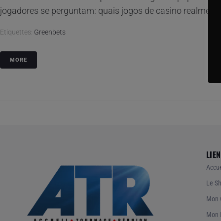
jogadores se perguntam: quais jogos de casino realmente
Etiquettes:
Greenbets
MORE
LIEN
Accue
Le S
Mon 
Mon 