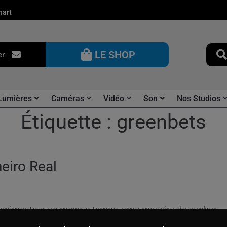
nart
LE SHOP
er
Lumières
Caméras
Vidéo
Son
Nos Studios
Étiquette :
greenbets
eiro Real
etenimento e, ao mesmo tempo, uma maneira de ganhar
ção dos casinos online, https://green-bets-io.com muitos