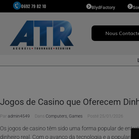
0692 79 82 10
BlydFactory
So
Nous Contact
Jogos de Casino que Oferecem Dinh
Par
admin4549
Dans
Computers, Games
Posté
25/01/2026
Os jogos de casino têm sido uma forma popular de entr
dinheiro real. Com o avanço da tecnologia e a populariza